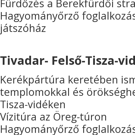
Fürdőzés a Berekfürdői st
Hagyományőrző foglalkozás
játszóház
Tivadar- Felső-Tisza-vi
Kerékpártúra keretében is
templomokkal és örökséghel
Tisza-vidéken
Vízitúra az Öreg-túron
Hagyományőrző foglalkozás