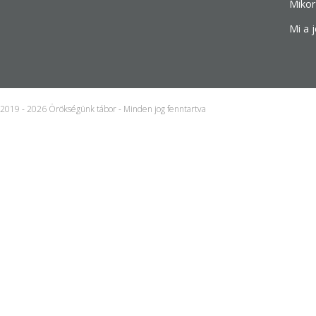
Mikor
Mi a j
2019 - 2026 Örökségünk tábor - Minden jog fenntartva