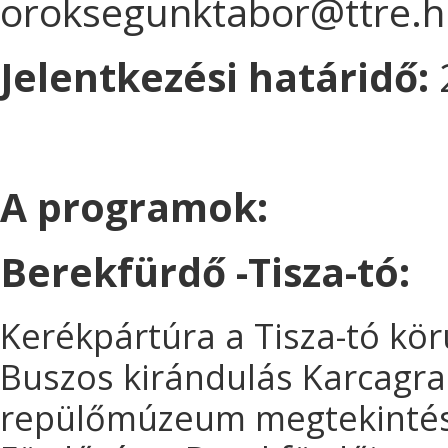
oroksegunktabor@ttre.
Jelentkezési határidő:
2
A programok:
Berekfürdő -Tisza-tó:
Kerékpártúra a Tisza-tó kör
Buszos kirándulás Karcagra
repülőmúzeum megtekinté