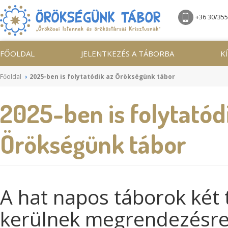
+36 30/35
FŐOLDAL
JELENTKEZÉS A TÁBORBA
K
Főoldal
2025-ben is folytatódik az Örökségünk tábor
2025-ben is folytatód
Örökségünk tábor
A hat napos táborok két
kerülnek megrendezésre